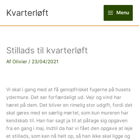
Gå
Kvarterløft
til
Menu
indholdet
Stillads til kvarterløft
Af
Olivier
/
23/04/2021
Vi skal i gang med at få genopfrisket fugerne på husets
ydermure. Det ser forfærdeligt ud. Vejr og vind har
tæret på dem. Det bliver en rimelig stor udgift, fordi det
skal gøres med en særlig mørtel, som kun mureren har
kendskab til. Han har sagt ja til at påtage sig opgaven
fra en gang i maj. Indtil da har vi fået den opgave at leje
et stillads, som kan nå helt op, så han ikke skal ligge og