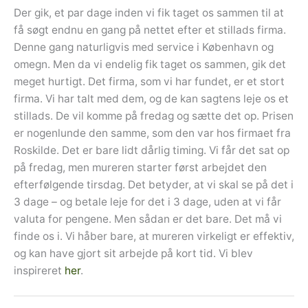
Der gik, et par dage inden vi fik taget os sammen til at
få søgt endnu en gang på nettet efter et stillads firma.
Denne gang naturligvis med service i København og
omegn. Men da vi endelig fik taget os sammen, gik det
meget hurtigt. Det firma, som vi har fundet, er et stort
firma. Vi har talt med dem, og de kan sagtens leje os et
stillads. De vil komme på fredag og sætte det op. Prisen
er nogenlunde den samme, som den var hos firmaet fra
Roskilde. Det er bare lidt dårlig timing. Vi får det sat op
på fredag, men mureren starter først arbejdet den
efterfølgende tirsdag. Det betyder, at vi skal se på det i
3 dage – og betale leje for det i 3 dage, uden at vi får
valuta for pengene. Men sådan er det bare. Det må vi
finde os i. Vi håber bare, at mureren virkeligt er effektiv,
og kan have gjort sit arbejde på kort tid. Vi blev
inspireret
her
.