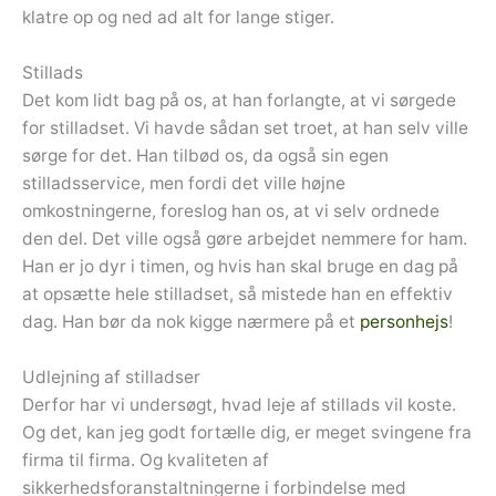
klatre op og ned ad alt for lange stiger.
Stillads
Det kom lidt bag på os, at han forlangte, at vi sørgede
for stilladset. Vi havde sådan set troet, at han selv ville
sørge for det. Han tilbød os, da også sin egen
stilladsservice, men fordi det ville højne
omkostningerne, foreslog han os, at vi selv ordnede
den del. Det ville også gøre arbejdet nemmere for ham.
Han er jo dyr i timen, og hvis han skal bruge en dag på
at opsætte hele stilladset, så mistede han en effektiv
dag. Han bør da nok kigge nærmere på et
personhejs
!
Udlejning af stilladser
Derfor har vi undersøgt, hvad leje af stillads vil koste.
Og det, kan jeg godt fortælle dig, er meget svingene fra
firma til firma. Og kvaliteten af
sikkerhedsforanstaltningerne i forbindelse med