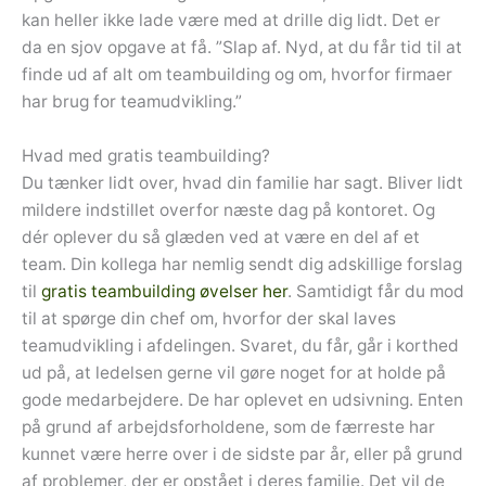
kan heller ikke lade være med at drille dig lidt. Det er
da en sjov opgave at få. ”Slap af. Nyd, at du får tid til at
finde ud af alt om teambuilding og om, hvorfor firmaer
har brug for teamudvikling.”
Hvad med gratis teambuilding?
Du tænker lidt over, hvad din familie har sagt. Bliver lidt
mildere indstillet overfor næste dag på kontoret. Og
dér oplever du så glæden ved at være en del af et
team. Din kollega har nemlig sendt dig adskillige forslag
til
gratis teambuilding øvelser her
. Samtidigt får du mod
til at spørge din chef om, hvorfor der skal laves
teamudvikling i afdelingen. Svaret, du får, går i korthed
ud på, at ledelsen gerne vil gøre noget for at holde på
gode medarbejdere. De har oplevet en udsivning. Enten
på grund af arbejdsforholdene, som de færreste har
kunnet være herre over i de sidste par år, eller på grund
af problemer, der er opstået i deres familie. Det vil de