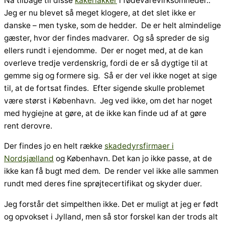
Nå tilbage til disse
kakerlakker
i fødevarevirksomheder..
Jeg er nu blevet så meget klogere, at det slet ikke er
danske – men tyske, som de hedder. De er helt almindelige
gæster, hvor der findes madvarer. Og så spreder de sig
ellers rundt i ejendomme. Der er noget med, at de kan
overleve tredje verdenskrig, fordi de er så dygtige til at
gemme sig og formere sig. Så er der vel ikke noget at sige
til, at de fortsat findes. Efter sigende skulle problemet
være størst i København. Jeg ved ikke, om det har noget
med hygiejne at gøre, at de ikke kan finde ud af at gøre
rent derovre.
Der findes jo en helt række
skadedyrsfirmaer i
Nordsjælland
og København. Det kan jo ikke passe, at de
ikke kan få bugt med dem. De render vel ikke alle sammen
rundt med deres fine sprøjtecertifikat og skyder duer.
Jeg forstår det simpelthen ikke. Det er muligt at jeg er født
og opvokset i Jylland, men så stor forskel kan der trods alt