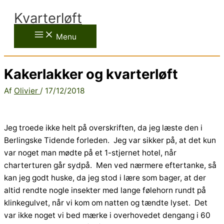
Gå
Kvarterløft
til
indholdet
Menu
Kakerlakker og kvarterløft
Af
Olivier
/
17/12/2018
Jeg troede ikke helt på overskriften, da jeg læste den i
Berlingske Tidende forleden. Jeg var sikker på, at det kun
var noget man mødte på et 1-stjernet hotel, når
charterturen går sydpå. Men ved nærmere eftertanke, så
kan jeg godt huske, da jeg stod i lære som bager, at der
altid rendte nogle insekter med lange følehorn rundt på
klinkegulvet, når vi kom om natten og tændte lyset. Det
var ikke noget vi bed mærke i overhovedet dengang i 60