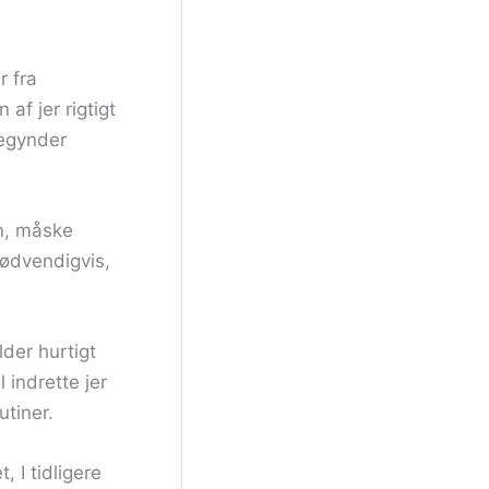
r fra
af jer rigtigt
begynder
en, måske
nødvendigvis,
lder hurtigt
 indrette jer
utiner.
 I tidligere