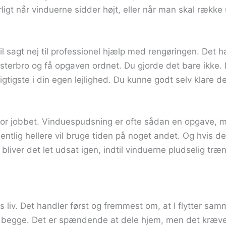
gt når vinduerne sidder højt, eller når man skal række 
l sagt nej til professionel hjælp med rengøringen. Det h
Vesterbro og få opgaven ordnet. Du gjorde det bare ikke. 
gtigste i din egen lejlighed. Du kunne godt selv klare de
ppe for jobbet. Vinduespudsning er ofte sådan en opgave,
lig hellere vil bruge tiden på noget andet. Og hvis de
iver det let udsat igen, indtil vinduerne pludselig træ
s liv. Det handler først og fremmest om, at I flytter sam
jer begge. Det er spændende at dele hjem, men det kræver