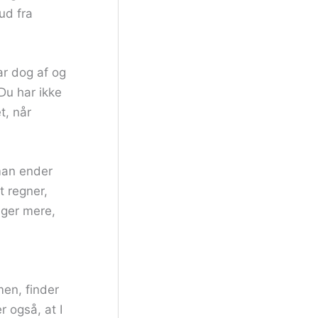
ud fra
ar dog af og
Du har ikke
t, når
 man ender
t regner,
nger mere,
men, finder
 også, at I