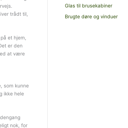
Glas til brusekabiner
rvejs.
er trådt til,
Brugte døre og vinduer
s på et hjem,
 Det er den
med at være
e, som kunne
g ikke hele
, dengang
ligt nok, for