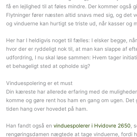
få en lejlighed til at føles mindre. Der kommer også
Flytninger fører næsten altid snavs med sig, og det ved
og vinduerne kan hurtigt se triste ud, når kasser og m
Her har I heldigvis noget til fælles: I elsker begge, når
hvor der er ryddeligt nok til, at man kan slappe af ef
udfordring, I nu skal løse sammen: Hvem tager initiat
et behageligt sted at opholde sig?
Vinduespolering er et must
Din kæreste har allerede erfaring med de mulighede
komme og gøre rent hos ham en gang om ugen. Det gjo
tiden hang over hovedet på ham.
Han fandt også en
vinduespolerer i Hvidovre 2650
, 
rengøringsdamen nægtede at tage vinduerne, fordi hun 