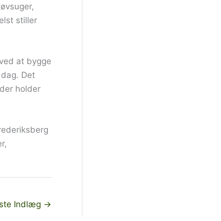
tøvsuger,
st stiller
 ved at bygge
ddag. Det
der holder
Frederiksberg
r,
te Indlæg
→