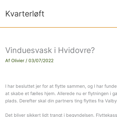
Gå
til
Kvarterløft
indholdet
Vinduesvask i Hvidovre?
Af
Olivier
/
03/07/2022
I har besluttet jer for at flytte sammen, og I har fund
at skabe et fælles hjem. Allerede nu er flytningen i gan
plads. Derefter skal din partners ting flyttes fra Valby
Det bliver sikkert lidt trangt i begyndelsen. Flyttekas