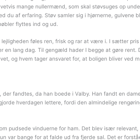
 givetvis mange nullermænd, som skal støvsuges op unde
 du af erfaring. Støv samler sig i hjørnerne, gulvene bliv
øbler flyttes ind og ud.
 lejligheden føles ren, frisk og rar at være i. I sætter pri
ter en lang dag. Til gengæld hader I begge at gøre rent.
ivet, og hvem tager ansvaret for, at boligen bliver ved 
r, der fandtes, da han boede i Valby. Han fandt en dam
rde hverdagen lettere, fordi den almindelige rengørin
som pudsede vinduerne for ham. Det blev især relevant
var bange for at falde ud fra fjerde sal. Det er forståe