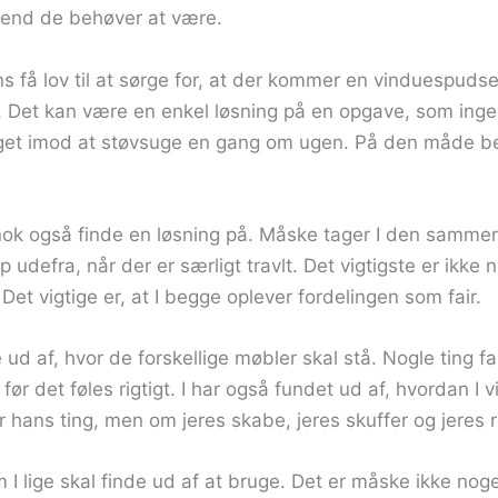
e, end de behøver at være.
s få lov til at sørge for, at der kommer en vinduespudse
 Det kan være en enkel løsning på en opgave, som ingen 
e noget imod at støvsuge en gang om ugen. På den måde 
I nok også finde en løsning på. Måske tager I den samm
 udefra, når der er særligt travlt. Det vigtigste er ikke 
et vigtige er, at I begge oplever fordelingen som fair.
e ud af, hvor de forskellige møbler skal stå. Nogle ting fa
r det føles rigtigt. I har også fundet ud af, hvordan I vil
r hans ting, men om jeres skabe, jeres skuffer og jeres r
I lige skal finde ud af at bruge. Det er måske ikke noget,