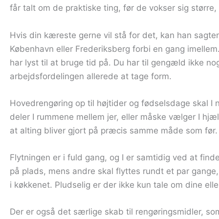
får talt om de praktiske ting, før de vokser sig størr
Hvis din kæreste gerne vil stå for det, kan han sagten
København eller Frederiksberg forbi en gang imellem.
har lyst til at bruge tid på. Du har til gengæld ikk
arbejdsfordelingen allerede at tage form.
Hovedrengøring op til højtider og fødselsdage skal 
deler I rummene mellem jer, eller måske vælger I hjælp
at alting bliver gjort på præcis samme måde som før. D
Flytningen er i fuld gang, og I er samtidig ved at find
på plads, mens andre skal flyttes rundt et par gange, fø
i køkkenet. Pludselig er der ikke kun tale om dine elle
Der er også det særlige skab til rengøringsmidler, som 