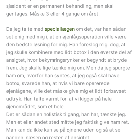
sjældent er en permanent behandling, men skal
gentages. Måske 3 eller 4 gange om året.
Da jeg talte med
speciallægen
om det, var han sådan
set enig med mig i, at en øjenlågsoperation ville være
den bedste løsning for mig. Han foreslog mig, dog, at
jeg skulle kombinere med lidt botox i den øverste del af
ansigtet, hvor bekymringsrynker er begyndt at bryde
frem. Jeg skulle lige tænke mig om. Men da jeg spurgte
ham om, hvorfor han syntes, at jeg også skal have
botox, svarede han, at hvis vi bare opererede
øjenlågene, ville det måske give mig et lidt forbavset
udtryk. Han talte varmt for, at vi kigger på hele
øjenområdet, som et hele.
Det er sådan en holistisk tilgang, han har, tænkte jeg.
Men et eller andet sted måtte jeg faktisk give ham ret.
Man kan da ikke kun se på øjnene uden og så at se
panden, næsen og resten af ansigtet.