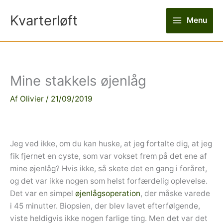
Gå
Kvarterløft
til
Menu
indholdet
Mine stakkels øjenlåg
Af
Olivier
/
21/09/2019
Jeg ved ikke, om du kan huske, at jeg fortalte dig, at jeg
fik fjernet en cyste, som var vokset frem på det ene af
mine øjenlåg? Hvis ikke, så skete det en gang i foråret,
og det var ikke nogen som helst forfærdelig oplevelse.
Det var en simpel
øjenlågsoperation
, der måske varede
i 45 minutter. Biopsien, der blev lavet efterfølgende,
viste heldigvis ikke nogen farlige ting. Men det var det